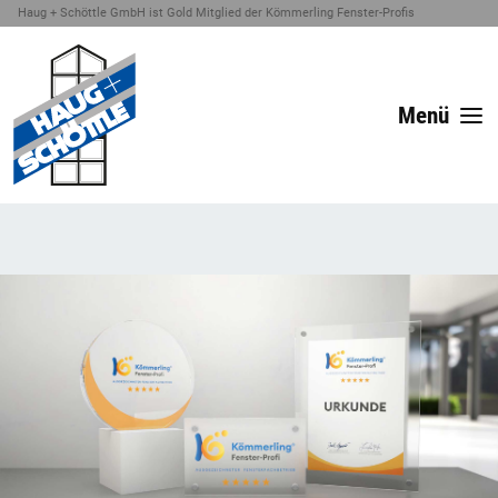
Haug + Schöttle GmbH ist Gold Mitglied der Kömmerling Fenster-Profis
Menü