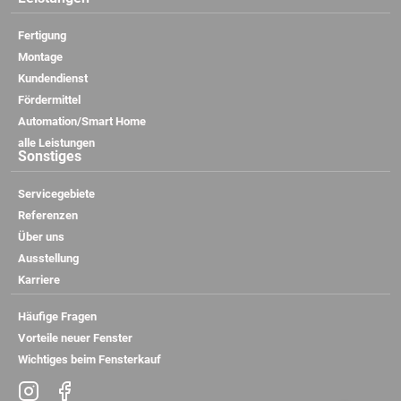
Fertigung
Montage
Kundendienst
Fördermittel
Automation/Smart Home
alle Leistungen
Sonstiges
Servicegebiete
Referenzen
Über uns
Ausstellung
Karriere
Kundenbewertungen und Erfahrungen zu
Haug + Schöttle GmbH
Häufige Fragen
SEHR GUT
Vorteile neuer Fenster
100%
Wichtiges beim Fensterkauf
Empfehlungen auf
ProvenExpert.com
4,88 / 5,00