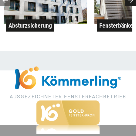
Absturzsicherung
Fensterbänke
AUSGEZEICHNETER FENSTERFACHBETRIEB