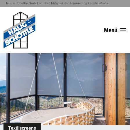
Haug + Schöttle GmbH ist Gold Mitglied der Kömmerling Fenster-Profis
Menü
Textilscreens