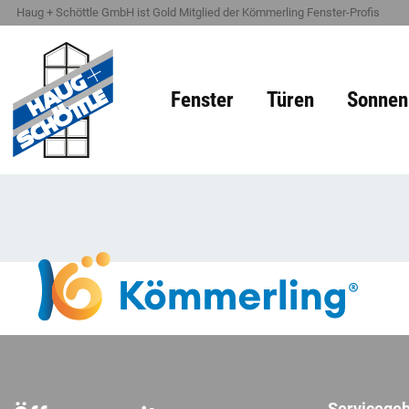
Haug + Schöttle GmbH ist Gold Mitglied der Kömmerling Fenster-Profis
Fenster
Türen
Sonnen
Servicegeb